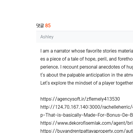
관련자료
댓글
85
Ashley님의 댓글
Ashley
I am a narrator whose favorite stories materia
es a piece of a tale of hope, peril, and foret
perience. I recount personal anecdotes of hu
t's about the palpable anticipation in the at
Let's explore the mindset of a player together
https://agencysoft.ir/zflemely413530
http://124.70.167.140:3000/rachelleherr
p-That-is-basically-Made-For-Bonus-De-
https://www.dekorofisemlak.com/agent/br
https://buyandrentpattayaproperty.com/aut