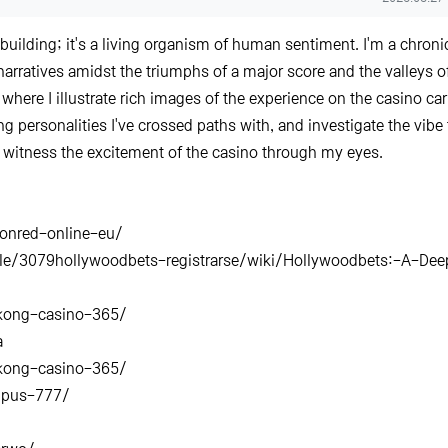
 building; it's a living organism of human sentiment. I'm a chroni
 narratives amidst the triumphs of a major score and the valleys o
where I illustrate rich images of the experience on the casino car
ng personalities I've crossed paths with, and investigate the vibe 
o witness the excitement of the casino through my eyes.
onred-online-eu/
le/3079hollywoodbets-registrarse/wiki/Hollywoodbets:-A-Dee
/kong-casino-365/
a
/kong-casino-365/
ympus-777/