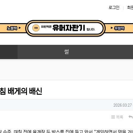
로그인
회
썰
목침 배게의 배신
작성일
2026.03.27
목록
살 수준. 며칠 전에 육개장 두 박스를 집에 들고 와서 “게임하면서 먹을 