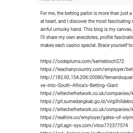
For me, the betting parlor is more than just a
at heart, and I discover the most fascinating
ainful unlucky hand. This blog is my canvas, 
I'll share my own anecdotes, profile fascinati
makes each casino special. Brace yourself t
https://codeplums.com/kerriebloch572
https://teachanycountry.com/employer/bet
http://182.92.154.206:20080/fernandoquar
ve-into-South-Africa's-Betting-Giant
https://elitechefnetwork.co.uk/companies
https://git.sumedangkab.go.id/virgilhildebr
https://elitechefnetwork.co.uk/companies
https://realhire.co/employer/gates-of-ol
https://git.agri-sys.com/vitox772377574