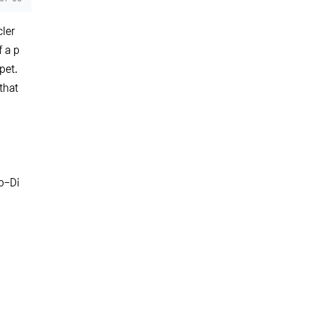
cler
f a p
pet.
that
p-Di