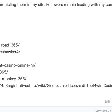
ronicling them in my site. Followers remain leading with my cur
5
-road-365/
icahawker4/
t-casino-online-nl/
-365/
my-monkey-365/
453registrati-subito/wiki/Sicurezza e Licenze di 1bet4win Casi
답글
작성일
2026.03.27