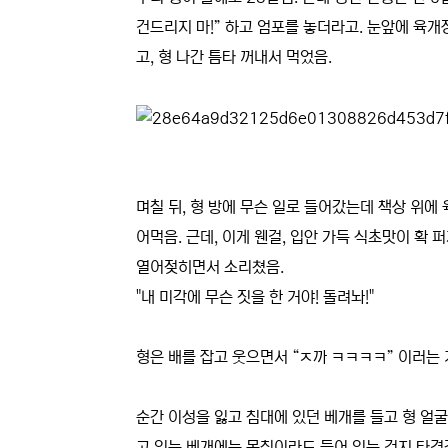
건드리지 마!” 하고 엄포를 놓더라고. 눈앞에 육개
고, 형 나간 틈타 꺼내서 먹었음.
며칠 뒤, 형 방에 무슨 일로 들어갔는데 책상 위에
어먹음. 근데, 이게 웬걸, 입안 가득 식초맛이 확 퍼
열어젖히면서 소리쳤음.
"내 미각에 무슨 짓을 한 거야! 돌려놔!"
형은 배를 잡고 웃으면서 “ㅈ까 ㅋㅋㅋㅋ” 이러는 
순간 이성을 잃고 침대에 있던 베개를 들고 형 얼굴
고 있는 베개에는 목침이라도 들어 있는 건지 타격감