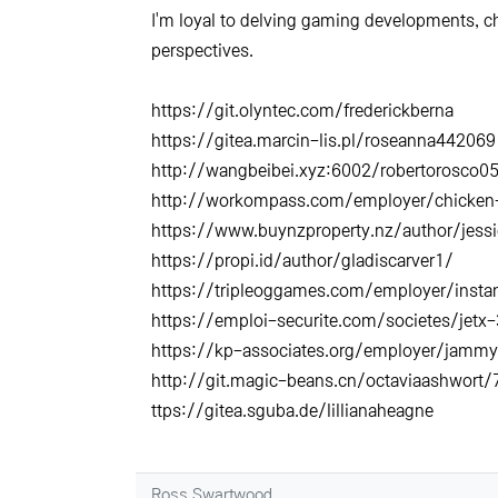
I'm loyal to delving gaming developments, ch
perspectives.
https://git.olyntec.com/frederickberna
https://gitea.marcin-lis.pl/roseanna442069
http://wangbeibei.xyz:6002/robertorosco0
http://workompass.com/employer/chicken
https://www.buynzproperty.nz/author/jess
https://propi.id/author/gladiscarver1/
https://tripleoggames.com/employer/instan
https://emploi-securite.com/societes/jetx
https://kp-associates.org/employer/jam
http://git.magic-beans.cn/octaviaashwort/7
ttps://gitea.sguba.de/lillianaheagne
Ross Swartwood님의 댓글
Ross Swartwood