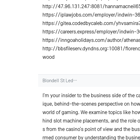
http://47.96.131.247:8081/hannamacneil
https://iplawjobs.com/employer/indwin-3
https://gitea.codedbycaleb.com/yhvsamir
https://careers.express/employer/indwin-
https://inngoaholidays.com/author/athen
http://bbsfileserv.dyndns.org:10081/flor
wood
Blondell St Ledger님의 댓
Blondell St Led…
I'm your insider to the business side of the
ique, behind-the-scenes perspective on how 
world of gaming. We examine topics like how
hind slot machine placements, and the role 
s from the casino's point of view and the bu
rmed consumer by understanding the busines