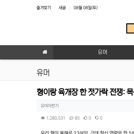
상단 네비
즐겨찾기
새글
08월 08일(토)
메인 메뉴
유머
유머
형이랑 육개장 한 젓가락 전쟁: 
작성자 정보
작성
유머자판기
컨텐츠 정보
조회
댓글
추천
비추천
1,280,531
85
0
0
본문
우리 형이 올해로 23살임. 근데 정신 연령은 한 5