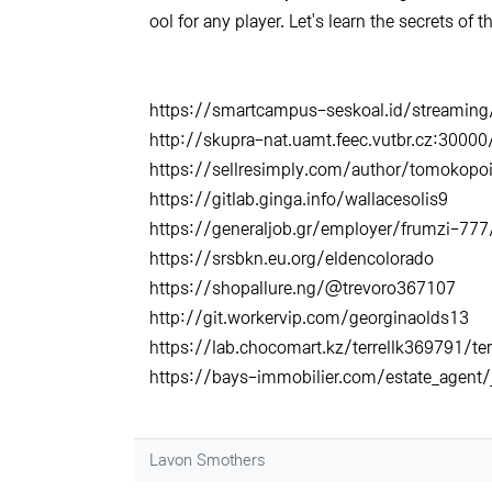
ool for any player. Let's learn the secrets of 
https://smartcampus-seskoal.id/streaming
http://skupra-nat.uamt.feec.vutbr.cz:3000
https://sellresimply.com/author/tomokopoi
https://gitlab.ginga.info/wallacesolis9
https://generaljob.gr/employer/frumzi-777
https://srsbkn.eu.org/eldencolorado
https://shopallure.ng/@trevoro367107
http://git.workervip.com/georginaolds13
https://lab.chocomart.kz/terrellk369791/te
https://bays-immobilier.com/estate_agent/
Lavon Smothers님의 댓글
Lavon Smothers