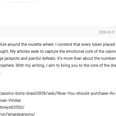
추천
비추천
작성일
2026.03.27
lize around the roulette wheel. I contend that every token placed 
hought. My articles seek to capture the emotional core of the casin
ge jackpots and painful defeats. It's more than about the numbers
mosphere. With my writing, I aim to bring you to the core of the dr
.
ic/cassino-bons-brasil3956/wiki/Now-You-should-purchase-An
Boas-Vindas
ittneys63500/
hor/lenardparsons/