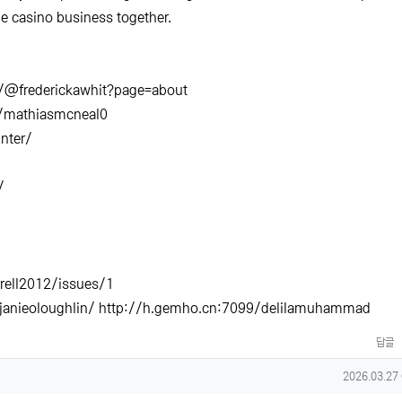
the casino business together.
/@frederickawhit?page=about
0/mathiasmcneal0
nter/
/
rrell2012/issues/1
janieoloughlin/
http://h.gemho.cn:7099/delilamuhammad
답글
작성일
2026.03.27