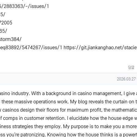
65/2883363/-/issues/1
65/
a72005
365/
astorm384/
enceq83892/5474267/issues/1
https://git.jiankanghao.net/stacie
답글
글
작성일
2026.03.27
 casino industry. With a background in casino management, I give 
these massive operations work. My blog reveals the curtain on 
 casinos design their floors for maximum profit, the mathemati
of comps in customer retention. I elucidate how the house edge 
siness strategies they employ. My purpose is to make you a more
s you're patronizing. Knowing how the house thinks is a powerf