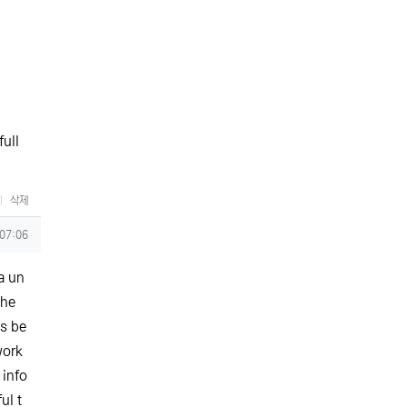
full
삭제
 07:06
a un
the
cs be
work
 info
ul t