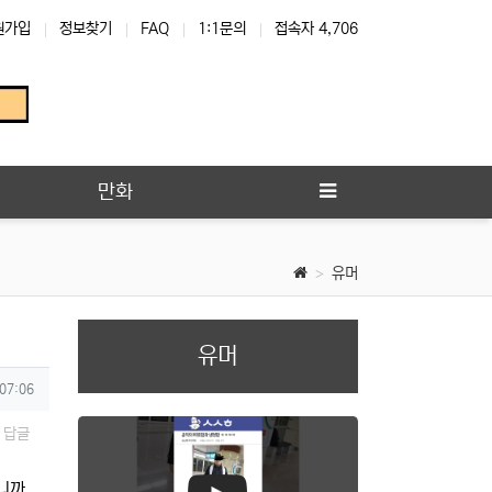
원가입
정보찾기
FAQ
1:1문의
접속자 4,706
만화
유머
유머
 07:06
답글
거니까