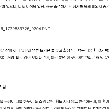
장이 있으니, 나도 이성을 잃음. 형을 습격해서 한 상자를 몰래 빼와서 숨
 육개장이 하나 있길래 얼른 뜨거운 물 붓고 화장실 다녀온 다음 한 젓가락
지는 거임. 바로 감이 오더라. “아, 이건 분명 형 짓이야!” 그리곤 형 방 문
거임.
을 공삼아 티볼 하듯이 풀 스윙 날림. 형도 지지 않고 반격하는데, 이 형이
이 다름. 진짜 머리가 아플 정도로 강하게 들어옴. 그래도 난 포기하지 