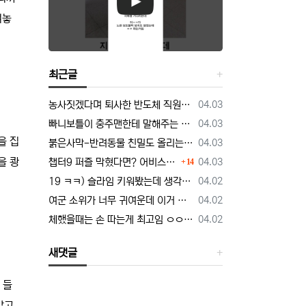
겨놓
최근글
등록일
농사짓겠다며 퇴사한 반도체 직원… 근황 밝혀짐
04.03
등록일
빠니보틀이 충주맨한테 말해주는 닭갈비의 정석
04.03
을 집
등록일
붉은사막-반려동물 친밀도 올리는 법, 강아지는 확정 고양이는 조건 확인
04.03
댓글
등록일
을 쾅
챕터9 퍼즐 막혔다면? 어비스 하늘길 + 3단계 퍼즐 공략 순서 정리 (길찾기 포함)
04.03
14
등록일
19 ㅋㅋ) 슬라임 키워봤는데 생각보다 건전함.manhwa
04.02
등록일
여군 소위가 너무 귀여운데 이거 정상 맞냐.manhwa
04.02
등록일
체했을때는 손 따는게 최고임 ㅇㅇ 외국인도 인정
04.02
새댓글
 들
않고