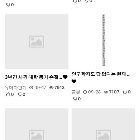
0
0
0
인구학자도 답 없다는 현재 …
3년간 사귄 대학 동기 손절…
유머자판기
09-17
7913
글봇
09-28
7107
0
0
0
0