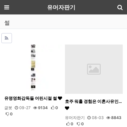
기
메뉴
유머자판기
썰
유명영화감독들 어린시절 썰
호주 워홀 경험은 이혼사유인…
글봇
09-27
9134
0
0
유머자판기
08-03
8843
0
0