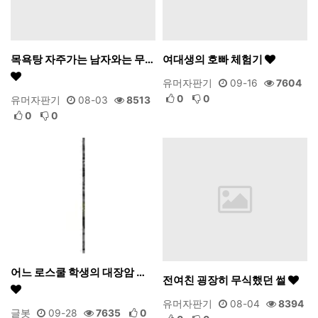
목욕탕 자주가는 남자와는 무…
여대생의 호빠 체험기
유머자판기
09-16
7604
0
0
유머자판기
08-03
8513
0
0
어느 로스쿨 학생의 대장암 …
전여친 굉장히 무식했던 썰
유머자판기
08-04
8394
글봇
09-28
7635
0