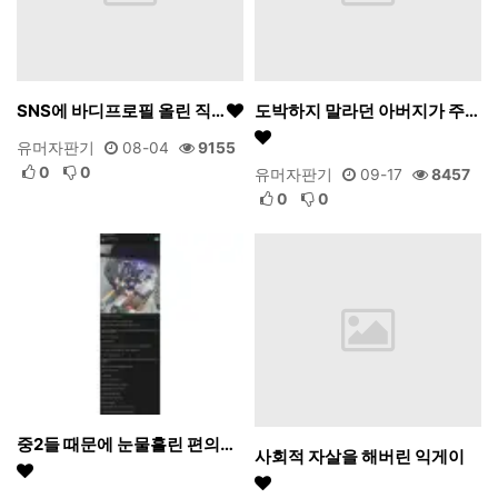
SNS에 바디프로필 올린 직…
도박하지 말라던 아버지가 주…
유머자판기
08-04
9155
0
0
유머자판기
09-17
8457
0
0
중2들 때문에 눈물흘린 편의…
사회적 자살을 해버린 익게이