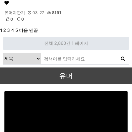
유머자판기
03-27
8191
0
0
1
2
3
4
5
다음
맨끝
전체 2,860건
1 페이지
유머