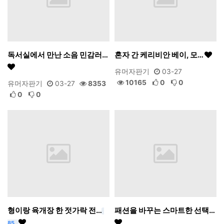
독서실에서 만난 소음 민감러…
혼자 간 케리비안 베이, 모…
유머자판기
03-27
10165
0
0
유머자판기
03-27
8353
0
0
형이랑 육개장 한 젓가락 전…
패션을 바꾸는 스마트한 선택…
85