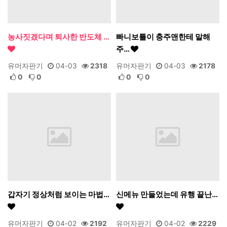
농사짓겠다며 퇴사한 반도체 …
빠니보틀이 충주맨한테 말해
주…
유머자판기
04-03
2318
유머자판기
04-03
2178
0
0
0
0
갑자기 정상처럼 보이는 마법…
신메뉴 만들었는데 유행 끝난…
유머자판기
04-02
2192
유머자판기
04-02
2229