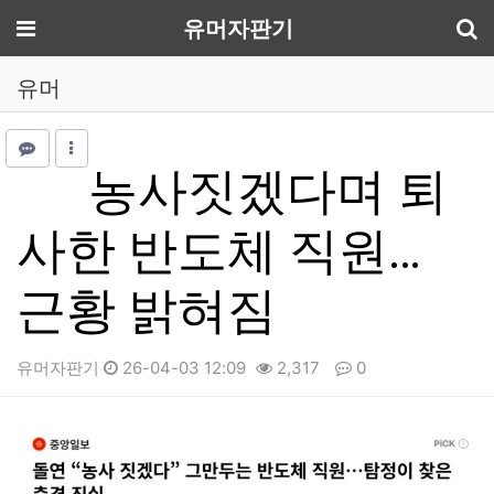
기
메뉴
유머자판기
유머
농사짓겠다며 퇴
사한 반도체 직원…
근황 밝혀짐
유머자판기
26-04-03 12:09
2,317
0
본문