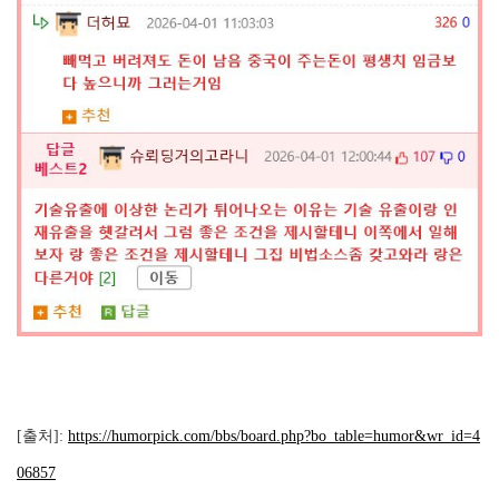
[출처]:
https://humorpick.com/bbs/board.php?bo_table=humor&wr_id=4
06857