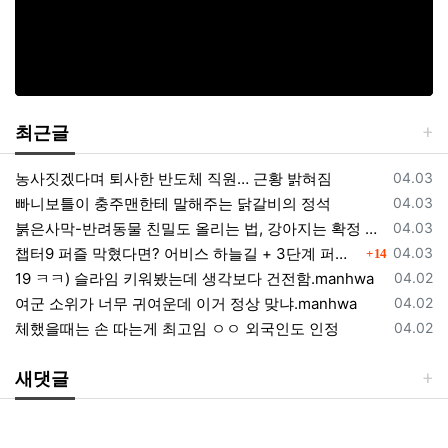
최근글
등록일
농사짓겠다며 퇴사한 반도체 직원… 근황 밝혀짐
04.03
등록일
빠니보틀이 충주맨한테 말해주는 닭갈비의 정석
04.03
등록일
붉은사막-반려동물 친밀도 올리는 법, 강아지는 확정 고양이는 조건 확인
04.03
댓글
등록일
챕터9 퍼즐 막혔다면? 어비스 하늘길 + 3단계 퍼즐 공략 순서 정리 (길찾기 포함)
04.03
14
등록일
19 ㅋㅋ) 슬라임 키워봤는데 생각보다 건전함.manhwa
04.02
등록일
여군 소위가 너무 귀여운데 이거 정상 맞냐.manhwa
04.02
등록일
체했을때는 손 따는게 최고임 ㅇㅇ 외국인도 인정
04.02
새댓글