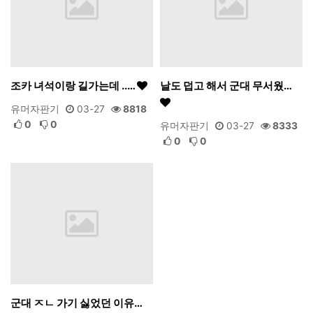
조카 녀석이랑 길가는데 ..…
날도 덥고 해서 군대 무서웠…
유머자판기
03-27
8818
0
0
유머자판기
03-27
8333
0
0
군대 ㅈㄴ 가기 싫었던 이유…