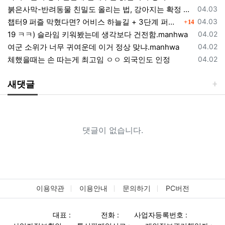
등록일
붉은사막-반려동물 친밀도 올리는 법, 강아지는 확정 고양이는 조건 확인
04.03
댓글
등록일
챕터9 퍼즐 막혔다면? 어비스 하늘길 + 3단계 퍼즐 공략 순서 정리 (길찾기 포함)
04.03
14
등록일
19 ㅋㅋ) 슬라임 키워봤는데 생각보다 건전함.manhwa
04.02
등록일
여군 소위가 너무 귀여운데 이거 정상 맞냐.manhwa
04.02
등록일
체했을때는 손 따는게 최고임 ㅇㅇ 외국인도 인정
04.02
새댓글
댓글이 없습니다.
이용약관
이용안내
문의하기
PC버전
대표 :
전화 :
사업자등록번호 :