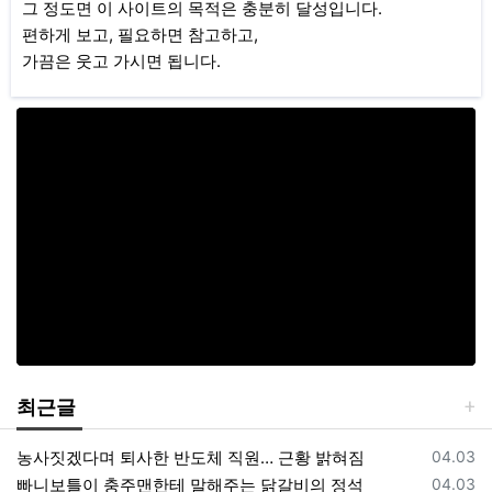
그 정도면 이 사이트의 목적은 충분히 달성입니다.
편하게 보고, 필요하면 참고하고,
가끔은 웃고 가시면 됩니다.
최근글
등록일
농사짓겠다며 퇴사한 반도체 직원… 근황 밝혀짐
04.03
등록일
빠니보틀이 충주맨한테 말해주는 닭갈비의 정석
04.03