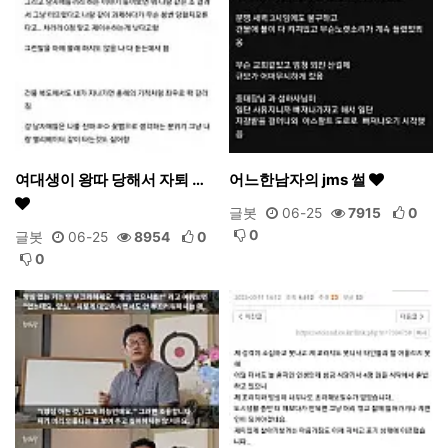
여대생이 왕따 당해서 자퇴 …
어느한남자의 jms 썰
글봇
06-25
7915
0
0
글봇
06-25
8954
0
0