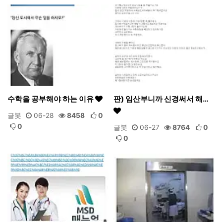
수학을 공부해야 하는 이유
판) 임산부니까 신경써서 해…
글봇
06-28
8458
0
0
글봇
06-27
8764
0
0