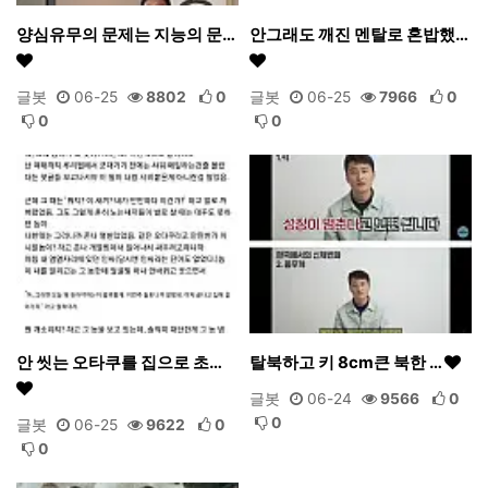
양심유무의 문제는 지능의 문…
안그래도 깨진 멘탈로 혼밥했…
글봇
06-25
8802
0
글봇
06-25
7966
0
0
0
안 씻는 오타쿠를 집으로 초…
탈북하고 키 8cm큰 북한 …
글봇
06-24
9566
0
0
글봇
06-25
9622
0
0