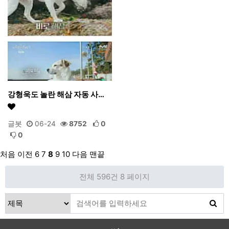
강형욱도 놀란 해삼 자동 사…
글봇
06-24
8752
0
0
처음
이전
6
7
8
9
10
다음
맨끝
전체 596건
8 페이지