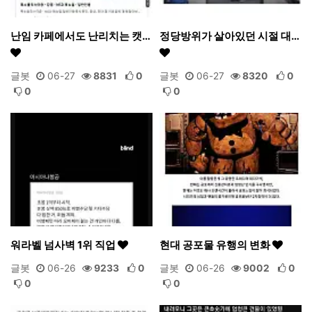
난임 카페에서도 난리치는 캣…
정당방위가 살아있던 시절 대…
글봇
06-27
8831
0
글봇
06-27
8320
0
0
0
워라벨 넘사벽 1위 직업
현대 공포물 유행의 변화
글봇
06-26
9233
0
글봇
06-26
9002
0
0
0