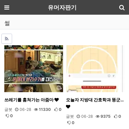
기
메뉴
유머자판기
썰
쓰레기를 훔쳐가는 아줌마
오늘자 지방대 간호학과 똥군…
글봇
06-28
11330
0
0
글봇
06-28
9375
0
0