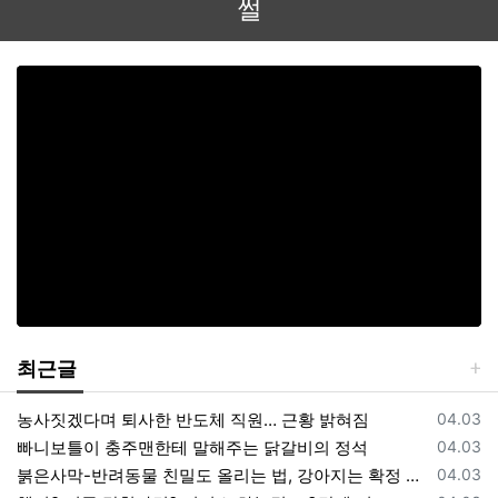
썰
최근글
등록일
농사짓겠다며 퇴사한 반도체 직원… 근황 밝혀짐
04.03
등록일
빠니보틀이 충주맨한테 말해주는 닭갈비의 정석
04.03
등록일
붉은사막-반려동물 친밀도 올리는 법, 강아지는 확정 고양이는 조건 확인
04.03
댓글