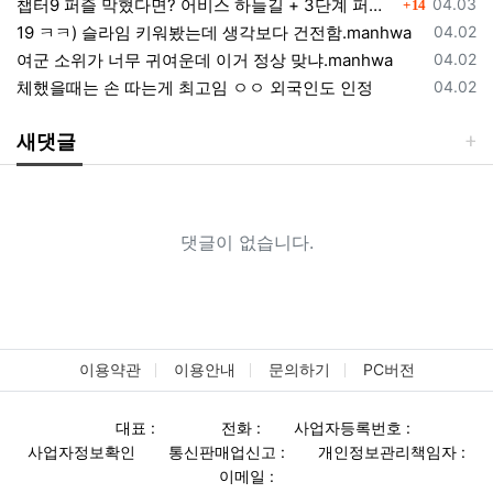
등록일
챕터9 퍼즐 막혔다면? 어비스 하늘길 + 3단계 퍼즐 공략 순서 정리 (길찾기 포함)
04.03
14
등록일
19 ㅋㅋ) 슬라임 키워봤는데 생각보다 건전함.manhwa
04.02
등록일
여군 소위가 너무 귀여운데 이거 정상 맞냐.manhwa
04.02
등록일
체했을때는 손 따는게 최고임 ㅇㅇ 외국인도 인정
04.02
새댓글
댓글이 없습니다.
이용약관
이용안내
문의하기
PC버전
대표 :
전화 :
사업자등록번호 :
사업자정보확인
통신판매업신고 :
개인정보관리책임자 :
이메일 :