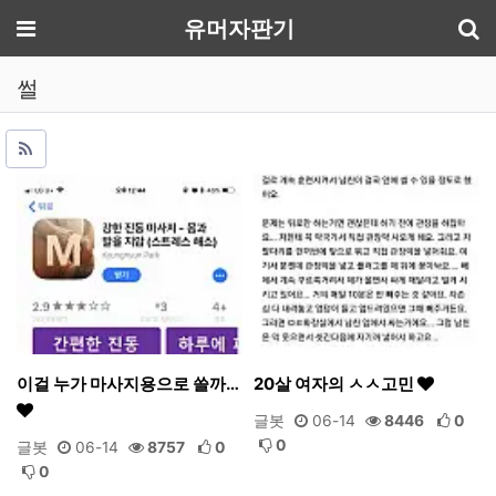
기
메뉴
유머자판기
썰
이걸 누가 마사지용으로 쓸까…
20살 여자의 ㅅㅅ고민
글봇
06-14
8446
0
0
글봇
06-14
8757
0
0