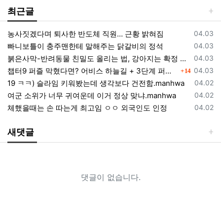
최근글
등록일
농사짓겠다며 퇴사한 반도체 직원… 근황 밝혀짐
04.03
등록일
빠니보틀이 충주맨한테 말해주는 닭갈비의 정석
04.03
등록일
붉은사막-반려동물 친밀도 올리는 법, 강아지는 확정 고양이는 조건 확인
04.03
댓글
등록일
챕터9 퍼즐 막혔다면? 어비스 하늘길 + 3단계 퍼즐 공략 순서 정리 (길찾기 포함)
04.03
14
등록일
19 ㅋㅋ) 슬라임 키워봤는데 생각보다 건전함.manhwa
04.02
등록일
여군 소위가 너무 귀여운데 이거 정상 맞냐.manhwa
04.02
등록일
체했을때는 손 따는게 최고임 ㅇㅇ 외국인도 인정
04.02
새댓글
댓글이 없습니다.