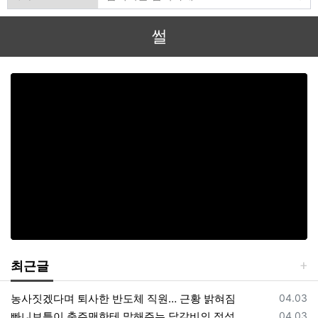
썰
최근글
등록일
농사짓겠다며 퇴사한 반도체 직원… 근황 밝혀짐
04.03
등록일
빠니보틀이 충주맨한테 말해주는 닭갈비의 정석
04.03