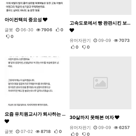
아이컨택의 중요성
고속도로에서 빵 완판시킨 보…
글봇
06-30
7906
0
0
유머자판기
09-09
7073
0
0
요즘 유치원교사가 퇴사하는 …
30살까지 못해본 여자
유머자판기
09-09
6257
글봇
07-02
8718
0
0
0