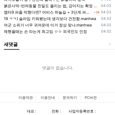
등록일
붉은사막-반려동물 친밀도 올리는 법, 강아지는 확정 고양이는 조건 확인
04.03
댓글
등록일
챕터9 퍼즐 막혔다면? 어비스 하늘길 + 3단계 퍼즐 공략 순서 정리 (길찾기 포함)
04.03
14
등록일
19 ㅋㅋ) 슬라임 키워봤는데 생각보다 건전함.manhwa
04.02
등록일
여군 소위가 너무 귀여운데 이거 정상 맞냐.manhwa
04.02
등록일
체했을때는 손 따는게 최고임 ㅇㅇ 외국인도 인정
04.02
새댓글
댓글이 없습니다.
이용약관
이용안내
문의하기
PC버전
대표 :
전화 :
사업자등록번호 :