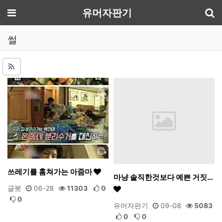
기
메뉴
유머자판기
썰
쓰레기를 훔쳐가는 아줌마
마냥 솔직한것보다 예쁜 거짓…
글봇
06-28
11303
0
0
유머자판기
09-08
5083
0
0