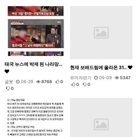
태국 뉴스에 박제 된 나라망…
현재 보배드림에 올라온 31…
유머자판기
09-09
5347
글봇
06-29
8768
0
0
0
0