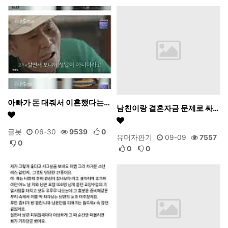
아빠가 돈 대줘서 이혼했다는…
남친이랑 결혼자금 문제로 싸…
글봇
06-30
9539
0
유머자판기
09-09
7557
0
0
0