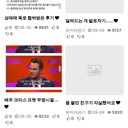
성매매 폭로 협박받은 후기
달려드는 개 발로차기... …
글봇
06-30
8641
0
유머자판기
09-09
9157
0
0
0
배우 크리스 프랫 무명시절 …
몸 팔던 친구가 자살했어요
유머자판기
09-09
5920
글봇
06-30
8232
0
0
0
0