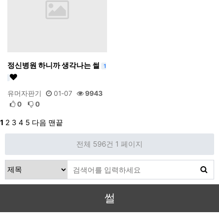
정신병원 하니까 생각나는 썰
1
유머자판기
01-07
9943
0
0
1
2
3
4
5
다음
맨끝
전체 596건
1 페이지
썰