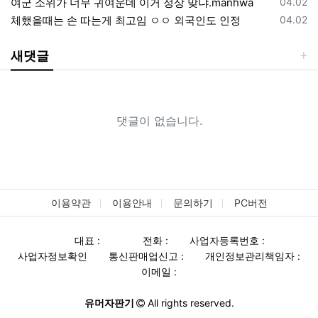
등록일
여군 소위가 너무 귀여운데 이거 정상 맞냐.manhwa
04.02
등록일
체했을때는 손 따는게 최고임 ㅇㅇ 외국인도 인정
04.02
새댓글
댓글이 없습니다.
이용약관
이용안내
문의하기
PC버전
대표 :
전화 :
사업자등록번호 :
사업자정보확인
통신판매업신고 :
개인정보관리책임자 :
이메일 :
유머자판기
All rights reserved.