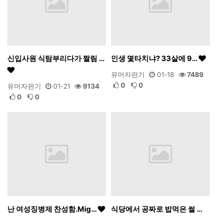
신입사원 식탐부리다가 짤림 …
인생 몇타치냐? 33살에 9…
유머자판기
01-18
7489
0
0
유머자판기
01-21
9134
0
0
난 여성징병제 찬성함.Mig…
식당에서 공짜로 밥먹은 썰 …