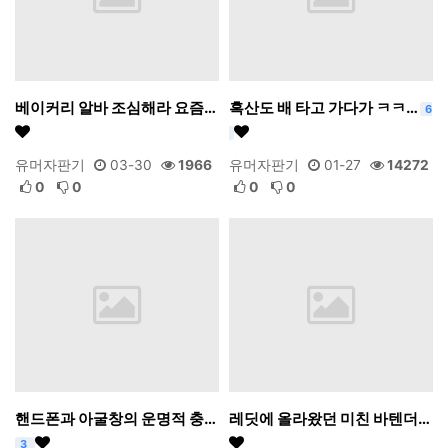
베이커리 알바 조심해라 요즘…
흑산도 배 타고 가다가 ㅋㅋ…
6
유머자판기
03-30
1966
유머자판기
01-27
14272
0
0
0
0
핸드폰과 아굴창의 운명적 충…
레딧에 올라왔던 미친 바텐더…
3