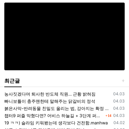
최근글
등록일
농사짓겠다며 퇴사한 반도체 직원… 근황 밝혀짐
04.03
등록일
빠니보틀이 충주맨한테 말해주는 닭갈비의 정석
04.03
등록일
붉은사막-반려동물 친밀도 올리는 법, 강아지는 확정 고양이는 조건 확인
04.03
댓글
등록일
챕터9 퍼즐 막혔다면? 어비스 하늘길 + 3단계 퍼즐 공략 순서 정리 (길찾기 포함)
04.03
14
등록일
19 ㅋㅋ) 슬라임 키워봤는데 생각보다 건전함.manhwa
04.02