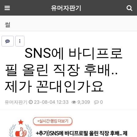
기
메뉴
유머자판기
썰
SNS에 바디프로
필 올린 직장 후배..
제가 꼰대인가요
유머자판기
23-08-04 12:33
9,309
0
본문