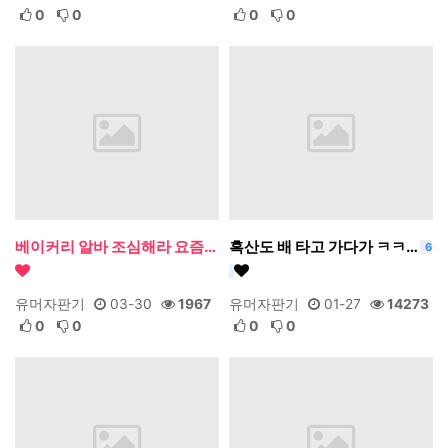
0
0
0
0
베이커리 알바 조심해라 요즘…
흑산도 배 타고 가다가 ㅋㅋ…
6
유머자판기
03-30
1967
유머자판기
01-27
14273
0
0
0
0