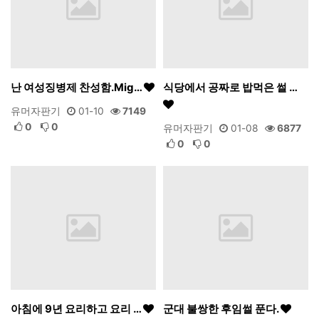
난 여성징병제 찬성함.Mig…
식당에서 공짜로 밥먹은 썰 …
유머자판기
01-10
7149
0
0
유머자판기
01-08
6877
0
0
아침에 9년 요리하고 요리 …
군대 불쌍한 후임썰 푼다.