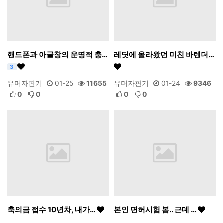
핸드폰과 아굴창의 운명적 충…
레딧에 올라왔던 미친 바텐더…
3
유머자판기
01-25
11655
유머자판기
01-24
9346
0
0
0
0
축의금 접수 10년차, 내가…
본인 면허시험 봄.. 근데 …