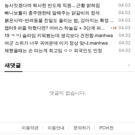
등록일
농사짓겠다며 퇴사한 반도체 직원… 근황 밝혀짐
04.03
등록일
빠니보틀이 충주맨한테 말해주는 닭갈비의 정석
04.03
등록일
붉은사막-반려동물 친밀도 올리는 법, 강아지는 확정 고양이는 조건 확인
04.03
댓글
등록일
챕터9 퍼즐 막혔다면? 어비스 하늘길 + 3단계 퍼즐 공략 순서 정리 (길찾기 포함)
04.03
14
등록일
19 ㅋㅋ) 슬라임 키워봤는데 생각보다 건전함.manhwa
04.02
등록일
여군 소위가 너무 귀여운데 이거 정상 맞냐.manhwa
04.02
등록일
체했을때는 손 따는게 최고임 ㅇㅇ 외국인도 인정
04.02
새댓글
댓글이 없습니다.
이용약관
이용안내
문의하기
PC버전