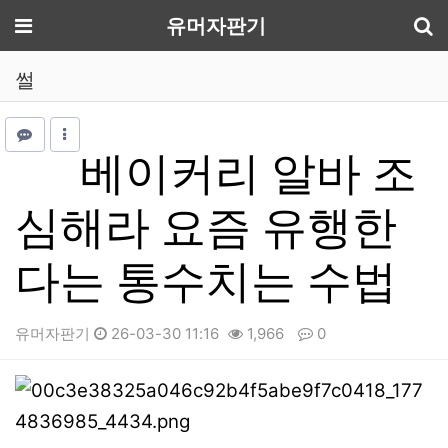
기
메뉴
유머자판기
썰
베이커리 알바 조
심해라 요즘 유행한
다는 통수치는 수법
유머자판기
26-03-30 11:16
1,966
0
본문