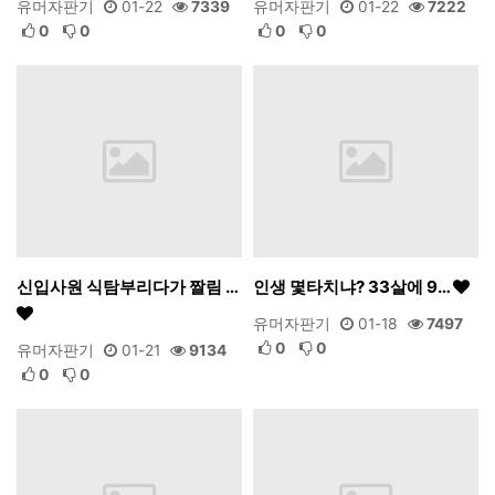
유머자판기
01-22
7339
유머자판기
01-22
7222
0
0
0
0
신입사원 식탐부리다가 짤림 …
인생 몇타치냐? 33살에 9…
유머자판기
01-18
7497
0
0
유머자판기
01-21
9134
0
0