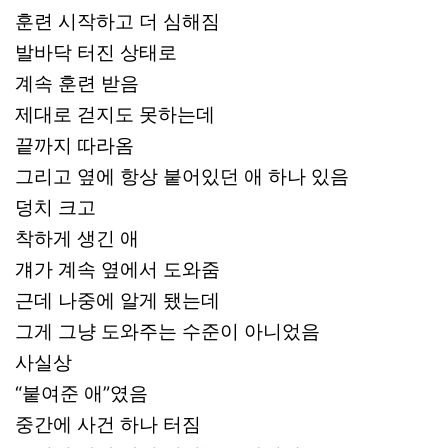
훈련 시작하고 더 심해짐
발바닥 터진 상태로
계속 훈련 받음
제대로 걷지도 못하는데
끝까지 따라옴
그리고 옆에 항상 붙어있던 애 하나 있음
덩치 크고
착하게 생긴 애
걔가 계속 옆에서 도와줌
근데 나중에 알게 됐는데
그게 그냥 도와주는 수준이 아니었음
사실상
“붙여준 애”였음
중간에 사건 하나 터짐