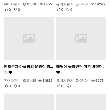
유머자판기
03-30
1955
유머자판기
01-27
14247
0
0
0
0
핸드폰과 아굴창의 운명적 충…
레딧에 올라왔던 미친 바텐더…
3
유머자판기
01-25
11632
유머자판기
01-24
9271
0
0
0
0