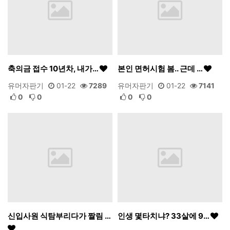
축의금 접수 10년차, 내가…
본인 면허시험 봄.. 근데 …
유머자판기
01-22
7289
유머자판기
01-22
7141
0
0
0
0
신입사원 식탐부리다가 짤림 …
인생 몇타치냐? 33살에 9…