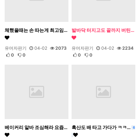
체했을때는 손 따는게 최고임…
발바닥 터지고도 끝까지 버틴…
유머자판기
04-02
2073
유머자판기
04-02
2234
0
0
0
0
베이커리 알바 조심해라 요즘…
흑산도 배 타고 가다가 ㅋㅋ…
6