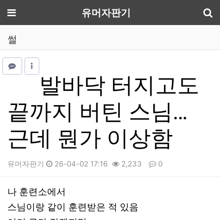
기
메뉴
유머자판기
썰
발바닥 터지고도
끝까지 버틴 스님…
근데 뭔가 이상함
유머자판기
26-04-02 17:16
2,233
0
본문
나 훈련소에서
스님이랑 같이 훈련받은 적 있음