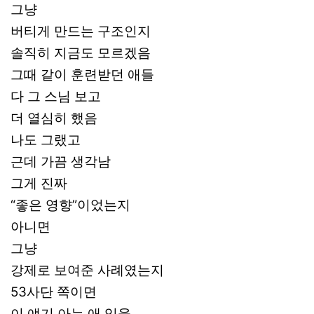
그냥
버티게 만드는 구조인지
솔직히 지금도 모르겠음
그때 같이 훈련받던 애들
다 그 스님 보고
더 열심히 했음
나도 그랬고
근데 가끔 생각남
그게 진짜
“좋은 영향”이었는지
아니면
그냥
강제로 보여준 사례였는지
53사단 쪽이면
이 얘기 아는 애 있을