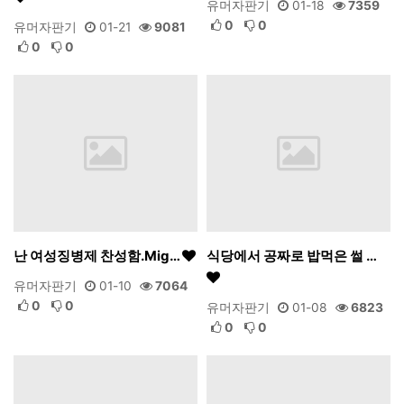
유머자판기
01-18
7359
0
0
유머자판기
01-21
9081
0
0
난 여성징병제 찬성함.Mig…
식당에서 공짜로 밥먹은 썰 …
유머자판기
01-10
7064
0
0
유머자판기
01-08
6823
0
0