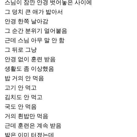
스님이 잠깐 안경 벗어놓은 사이에
그 덩치 큰 애가 밟아서
안경 한쪽 날아감
그 순간 분위기 얼어붙음
근데 스님 아무 말 안 함
그 뒤로 그냥
안경 없이 훈련 받음
생활도 좀 이상했음
밥 거의 안 먹음
고기 안 먹고
김치도 안 먹고
국도 안 먹음
거의 흰밥만 먹음
근데 훈련은 계속 받음
발은 이미 터졌는데