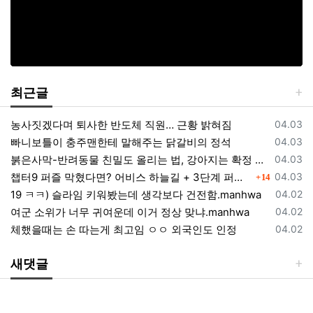
최근글
등록일
농사짓겠다며 퇴사한 반도체 직원… 근황 밝혀짐
04.03
등록일
빠니보틀이 충주맨한테 말해주는 닭갈비의 정석
04.03
등록일
붉은사막-반려동물 친밀도 올리는 법, 강아지는 확정 고양이는 조건 확인
04.03
댓글
등록일
챕터9 퍼즐 막혔다면? 어비스 하늘길 + 3단계 퍼즐 공략 순서 정리 (길찾기 포함)
04.03
14
등록일
19 ㅋㅋ) 슬라임 키워봤는데 생각보다 건전함.manhwa
04.02
등록일
여군 소위가 너무 귀여운데 이거 정상 맞냐.manhwa
04.02
등록일
체했을때는 손 따는게 최고임 ㅇㅇ 외국인도 인정
04.02
새댓글