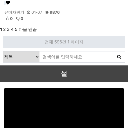
유머자판기
01-07
9876
0
0
1
2
3
4
5
다음
맨끝
전체 596건
1 페이지
썰