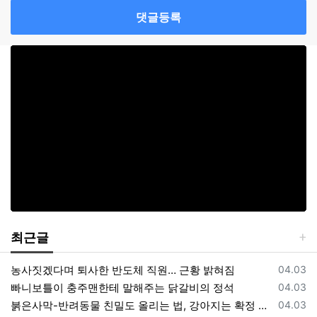
댓글등록
최근글
등록일
농사짓겠다며 퇴사한 반도체 직원… 근황 밝혀짐
04.03
등록일
빠니보틀이 충주맨한테 말해주는 닭갈비의 정석
04.03
등록일
붉은사막-반려동물 친밀도 올리는 법, 강아지는 확정 고양이는 조건 확인
04.03