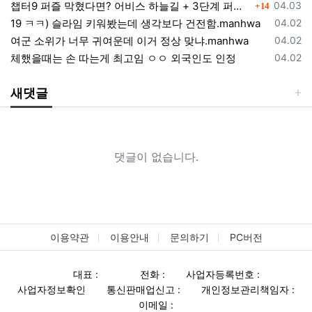
댓글
등록일
챕터9 퍼즐 막혔다면? 어비스 하늘길 + 3단계 퍼즐 공략 순서 정리 (길찾기 포함)
04.03
14
등록일
19 ㅋㅋ) 슬라임 키워봤는데 생각보다 건전함.manhwa
04.02
등록일
여군 소위가 너무 귀여운데 이거 정상 맞냐.manhwa
04.02
등록일
체했을때는 손 따는게 최고임 ㅇㅇ 외국인도 인정
04.02
새댓글
댓글이 없습니다.
이용약관
이용안내
문의하기
PC버전
대표 :
전화 :
사업자등록번호 :
사업자정보확인
통신판매업신고 :
개인정보관리책임자 :
이메일 :