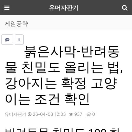
기
메뉴
유머자판기
게임공략
붉은사막-반려동
물 친밀도 올리는 법,
강아지는 확정 고양
이는 조건 확인
유머자판기
26-04-03 12:03
937
0
본문